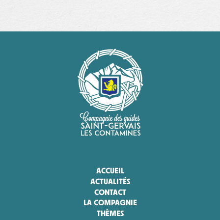
ACCUEIL
ACTUALITÉS
CONTACT
LA COMPAGNIE
THÈMES