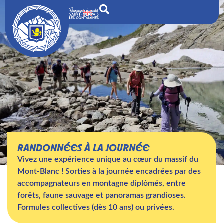
RANDONNÉES À LA JOURNÉE
Vivez une expérience unique au cœur du massif du
Mont-Blanc ! Sorties à la journée encadrées par des
accompagnateurs en montagne diplômés, entre
forêts, faune sauvage et panoramas grandioses.
Formules collectives (dès 10 ans) ou privées.