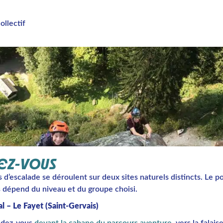
ollectif
EZ-VOUS
 d’escalade se déroulent sur deux sites naturels distincts. Le p
 dépend du niveau et du groupe choisi.
l – Le Fayet (Saint-Gervais)
ndez-vous
devant la cabane du parcours aventure
, vers la falai