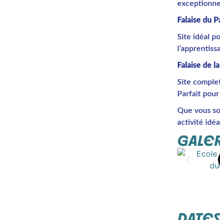
exceptionnel
Falaise du P
Site idéal p
l’apprentiss
Falaise de 
Site comple
Parfait pour 
Que vous so
activité idé
GALER
DATES