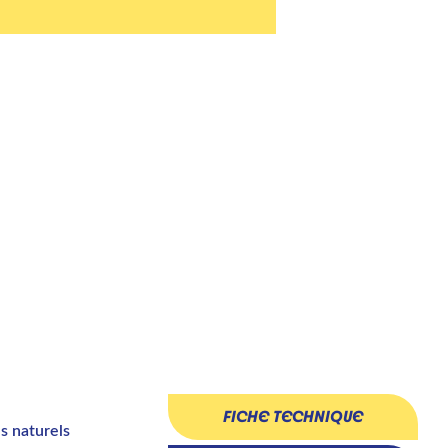
L
FICHE TECHNIQUE
s naturels