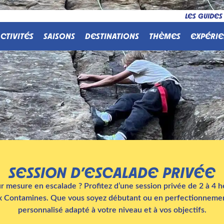
LES GUIDES
CTIVITÉS
SAISONS
DESTINATIONS
THÈMES
EXPÉRIE
SESSION D’ESCALADE PRIVÉE
mesure en escalade ? Profitez d’une session privée de 2 à 4 
aux Contamines. Que vous soyez débutant ou en perfectionneme
personnalisé adapté à votre niveau et à vos objectifs.