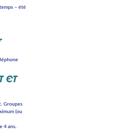
ntemps – été
T
téléphone
 ET
t. Groupes
aximum (ou
e 4 ans.