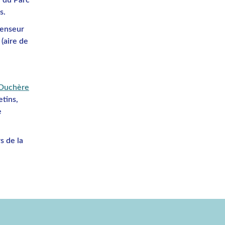
s.
censeur
 (aire de
a Duchère
etins,
e
s de la