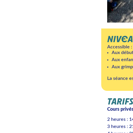
NIVEA
Accessible :
Aux début
Aux enfant
Aux grimp
La séance e
TARIF
Cours privé
2 heures : 
3 heures : 