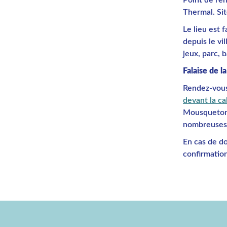
Thermal. Sit
Le lieu est 
depuis le vi
jeux, parc, b
Falaise de l
Rendez-vous
devant la c
Mousqueton
nombreuses a
En cas de do
confirmation