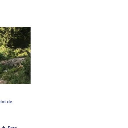
oint de
se du Parc