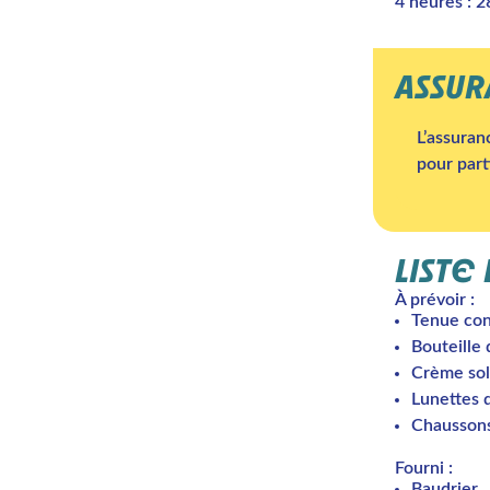
4 heures : 
ASSU
L’assuran
pour part
LISTE
À prévoir :
Tenue con
Bouteille 
Crème sol
Lunettes d
Chaussons
Fourni :
Baudrier