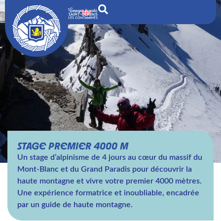
STAGE PREMIER 4000 M
Un stage d’alpinisme de 4 jours au cœur du massif du
Mont-Blanc et du Grand Paradis pour découvrir la
haute montagne et vivre votre premier 4000 mètres.
Une expérience formatrice et inoubliable, encadrée
par un guide de haute montagne.