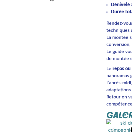
Dénivelé 
Durée tota
Rendez-vous 
techniques d
La montée s
conversion, 
Le guide vo
de montée et
Le
repas ou 
panoramas g
L’après-midi
adaptations 
Retour en va
compétence
GALER