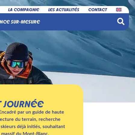
LA COMPAGNIE
LES ACTUALITÉS
CONTACT
NCE SUR-MESURE
T JOURNÉE
 Encadré par un guide de haute
lecture du terrain, recherche
skieurs déjà initiés, souhaitant
u massif du Mont-Blanc.