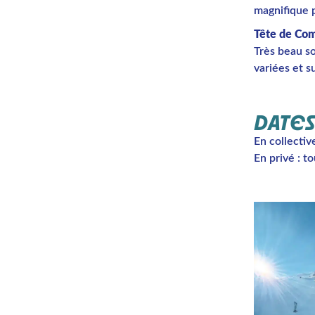
magnifique 
Tête de Co
Très beau s
variées et s
DATES
En collectiv
En privé : to