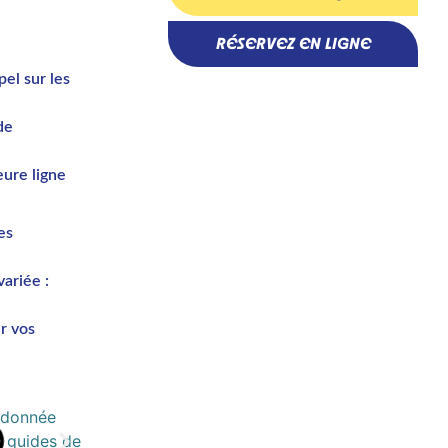
RÉSERVEZ EN LIGNE
el sur les
de
leure ligne
es
ariée :
r vos