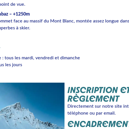
point de vue.
mbaz – +1250m
ommet face au massif du Mont Blanc, montée assez longue dan
uperbes à skier.
e : tous les mardi, vendredi et dimanche
us les jours
INSCRIPTION E
RÈGLEMENT
Directement sur notre site int
téléphone ou par email.
ENCADREMENT