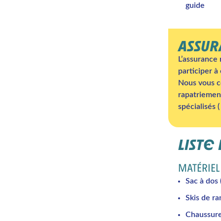
guide
ASSU
L’assurance 
participer à 
Nous vous co
rapatriement
spécialisés (
LISTE
MATÉRIEL
Sac à dos 
Skis de r
Chaussure