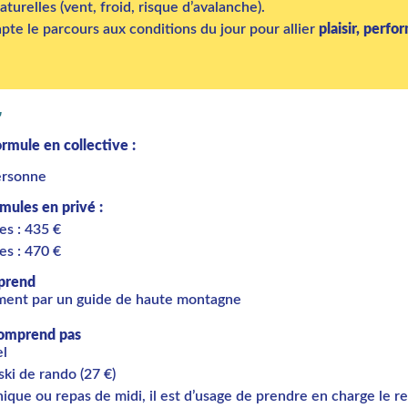
aturelles (vent, froid, risque d’avalanche).
pte le parcours aux conditions du jour pour allier
plaisir, perfo
S
formule en collective :
ersonne
rmules en privé :
es : 435 €
es : 470 €
prend
ment par un guide de haute montagne
comprend pas
el
 ski de rando (27 €)
ique ou repas de midi, il est d’usage de prendre en charge le r