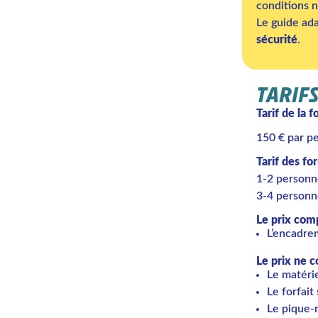
conditions n
Le guide ada
sécurité
.
TARIF
Tarif de la 
150 € par p
Tarif des fo
1-2 personn
3-4 personn
Le prix com
L’encadre
Le prix ne 
Le matéri
Le forfait
Le pique-n