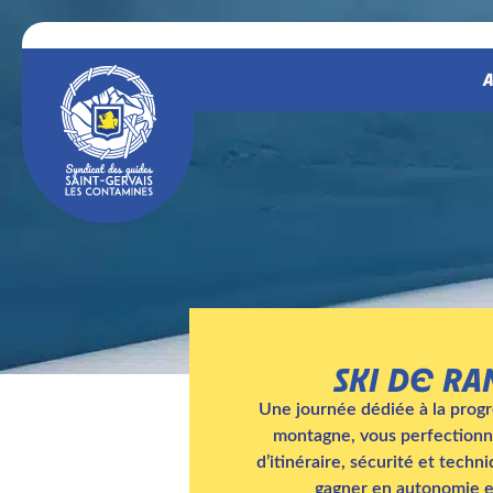
A
SKI DE R
Une journée dédiée à la progr
montagne, vous perfectionnez
d’itinéraire, sécurité et techn
gagner en autonomie et