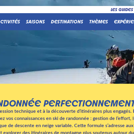
LES GUIDES
CTIVITÉS
SAISONS
DESTINATIONS
THÈMES
EXPÉRIE
ANDONNÉE PERFECTIONNEMEN
ession technique et à la découverte d’itinéraires plus engagés.
 vos connaissances en ski de randonnée : gestion de l’effort, 
ique de descente en neige variable. Cette formule s’adresse aux 
 explorer des itinéraires de montagne plus soutenus autour d