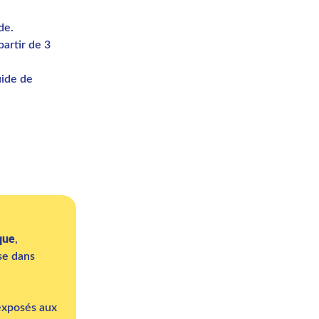
de.
partir de 3
uide de
que
,
ise dans
 exposés aux