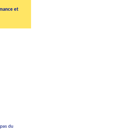
rmance et
epas du