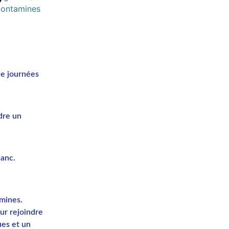
de journées
dre un
lanc.
mines.
ur rejoindre
ues et un