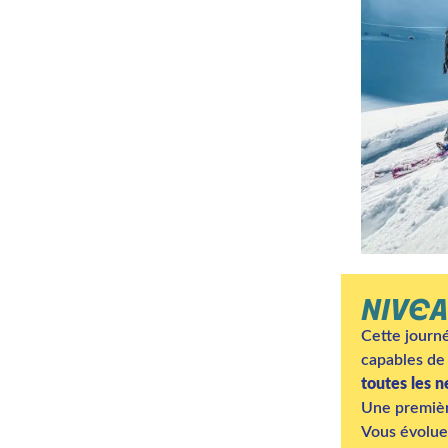
NIVEA
Cette journ
capables de
toutes les n
Une premièr
Vous évoluer