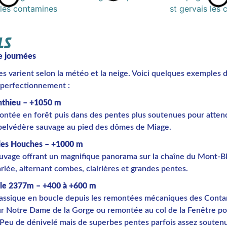
LS
e journées
res varient selon la météo et la neige. Voici quelques exemples 
 perfectionnement :
nthieu – +1050 m
ontée en forêt puis dans des pentes plus soutenues pour atten
belvédère sauvage au pied des dômes de Miage.
 des Houches – +1000 m
auvage offrant un magnifique panorama sur la chaîne du Mont-B
iée, alternant combes, clairières et grandes pentes.
icle 2377m – +400 à +600 m
classique en boucle depuis les remontées mécaniques des Conta
r Notre Dame de la Gorge ou remontée au col de la Fenêtre po
 Peu de dénivelé mais de superbes pentes parfois assez souten