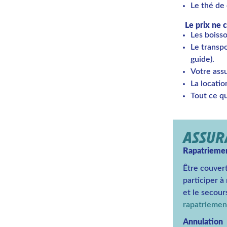
Le thé de 
Le prix ne
Les boisso
Le transpo
guide).
Votre ass
La locati
Tout ce qu
ASSU
Rapatrieme
Être couvert
participer à
et le secour
rapatriemen
Annulation