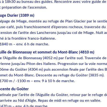
 à 18h30 au bureau des guides. Rencontre avec votre guide de
 préparation de l’ascension.
fuge Durier (3389 m)
alpage de Miage, montée au refuge de Plan Glacier par le sentie
use-café, puis franchissement d’éperons rocheux, traversée du 
ension de l’arête des Lancherons jusqu’au col de Miage. Nuit a
hé à la frontière franco-italienne.
+1840 m – env. 6 h de marche.
guille de Bionnassay et sommet du Mont-Blanc (4810 m)
 l’Aiguille de Bionnassay (4052 m) par l’arête sud. Traversée de
ienne jusqu’au Piton des Italiens. Progression sur la voie norma
Dôme du Goûter (4304 m) puis ascension finale par l’arête des 
mmet du Mont-Blanc. Descente au refuge du Goûter (3835 m).
+1700 m / -1100 m – env. 9 à 10 h de marche.
scente du Goûter
inale par l’arête de l’Aiguille du Goûter, retour par le refuge 
arrivée au Nid d’Aigle. Repas de midi en refuge ou en vallée.
1470 m – env. 4 h de marche.