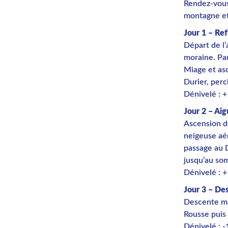
Rendez-vous
montagne et
Jour 1 – Re
Départ de l’
moraine. Pa
Miage et asc
Durier, perc
Dénivelé : 
Jour 2 – Ai
Ascension de
neigeuse aér
passage au 
jusqu’au so
Dénivelé : 
Jour 3 – De
Descente mat
Rousse puis 
Dénivelé : -