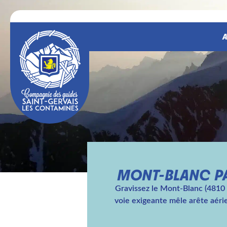
A
MONT-BLANC PA
Gravissez le Mont-Blanc (4810 m
voie exigeante mêle arête aéri