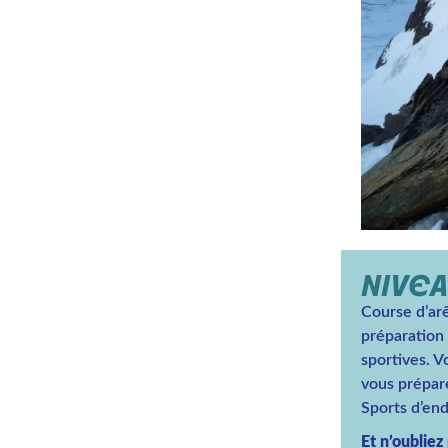
NIVEA
Course d’ar
préparation 
sportives. V
vous prépare
Sports d’end
Et n’oubliez