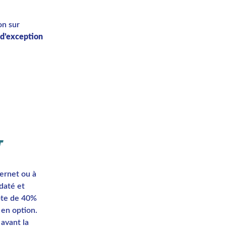
on sur
 d’exception
T
ternet ou à
daté et
pte de 40%
 en option.
 avant la