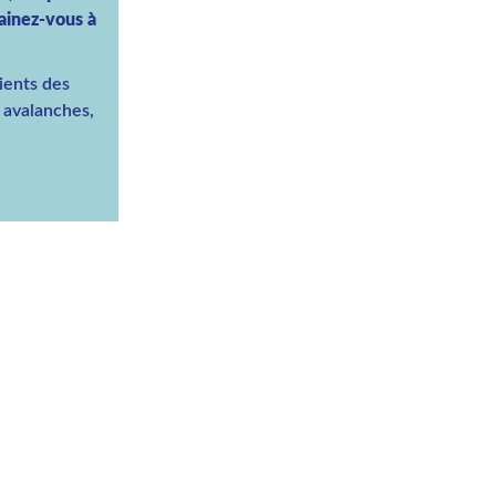
rainez-vous à
ients des
, avalanches,