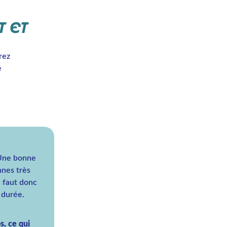
 ET
rez
e
 Une bonne
nnes très
l faut donc
 durée.
s, ce qui