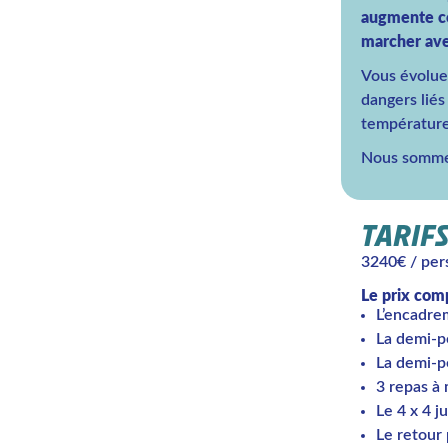
augmente con
marcher ave
Vous évolue
dangers liés
températures
Nous sommes
TARIF
3240€ / pe
Le prix com
L’encadre
La demi-p
La demi-p
3 repas à 
Le 4 x 4 j
Le retour