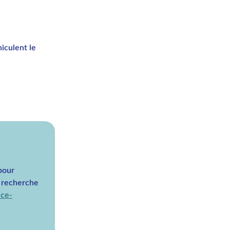
hiculent le
pour
a recherche
nce-