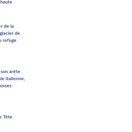
 haute
r de la
glacier de
u refuge
 son arête
le italienne,
Bosses
de Tête