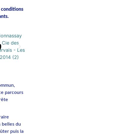
 conditions
nts.
commun,
 ce parcours
rête
raire
s belles du
ûter puis la