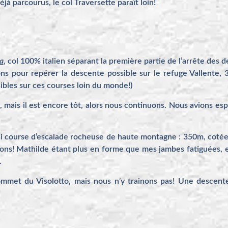
jà parcourus, le col Traversette paraît loin!
a
, col 100% italien séparant la première partie de l’arrête des 
ons pour repérer la descente possible sur le refuge Vallente, 
bles sur ces courses loin du monde!)
, mais il est encore tôt, alors nous continuons. Nous avions e
rai course d’escalade rocheuse de haute montagne : 350m, cotée
alons! Mathilde étant plus en forme que mes jambes fatiguées, 
.
et du Visolotto, mais nous n’y trainons pas! Une descent