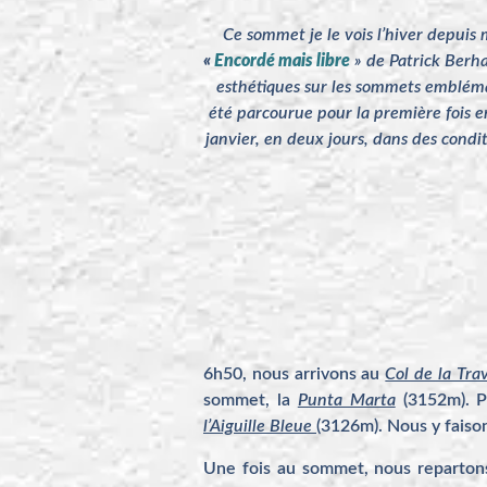
Ce sommet je le vois l’hiver depui
«
Encordé mais libre
» de Patrick Berha
esthétiques sur les sommets embléma
été parcourue pour la première fois e
janvier, en deux jours, dans des condi
6h50, nous arrivons au
Col de la Tra
sommet, la
Punta Marta
(3152m). Po
l’Aiguille Bleue
(3126m). Nous y faiso
Une fois au sommet, nous repartons 