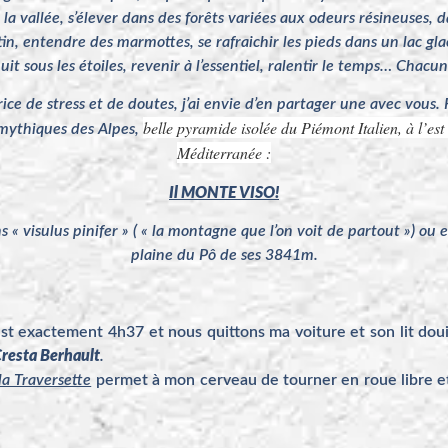
 la vallée, s’élever dans des forêts variées aux odeurs résineuses,
n, entendre des marmottes, se rafraichir les pieds dans un lac glac
nuit sous les étoiles, revenir à l’essentiel, ralentir le temps… Cha
rice de stress et de doutes, j’ai envie d’en partager une avec vous.
belle pyramide isolée du Piémont Italien, à l’es
 mythiques des Alpes,
Méditerranée :
Il MONTE VISO!
visulus pinifer » ( « la montagne que l’on voit de partout ») ou 
plaine du Pô de ses 3841m.
t exactement 4h37 et nous quittons ma voiture et son lit doui
resta Berhault
.
la Traversette
permet à mon cerveau de tourner en roue libre et 