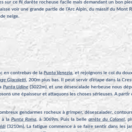
 sur ce fil darête rocheuse facile mais demandant un bon pied
laisse voir une grande partie de l’Arc Alpin, du massif du Mont R
de neige.
uac en contrebas de la
Punta Venezia
, et rejoignons le col du do
uge Giacoletti
, 200m plus bas. Il peut servir d’étape dans la Cr
la
Punta Udine
(3022m), et une désescalade herbeuse nous dép
ns une épaisseur et attaquons les choses sérieuses. A partir d’
mbreux gendarmes rocheux à grimper, désescalader, contourn
 à la
Punta Roma
, à 3069m. Puis la belle
arrête du Colonel
, p
ldi
(3210m). La fatigue commence à se faire sentir dans les j