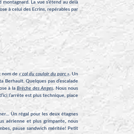
 montagnard. La vue s’étend au delà
ose à celui des Ecrins, repérables par
ux nom de
« col du couloir du porc »
. Un
esta Berhault. Quelques pas d’escalade
ose à la
Brèche des Anges
. Nous nous
ici l’arrête est plus technique, place
er… Un régal pour les deux étagnes
lus aérienne et plus grimpante, nous
ambes, pause sandwich méritée! Petit