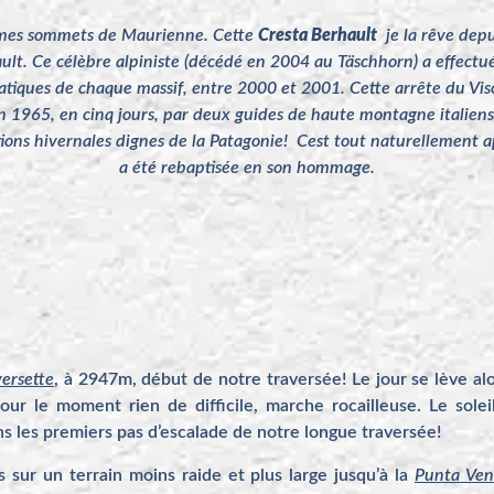
s mes sommets de Maurienne. Cette
Cresta Berhault
je la rêve depu
ult. Ce célèbre alpiniste (décédé en 2004 au Täschhorn) a effect
tiques de chaque massif, entre 2000 et 2001. Cette arrête du Viso
n 1965, en cinq jours, par deux guides de haute montagne italiens. 
tions hivernales dignes de la Patagonie! Cest tout naturellement a
a été rebaptisée en son hommage.
versette
, à 2947m, début de notre traversée! Le jour se lève al
ur le moment rien de difficile, marche rocailleuse. Le solei
ns les premiers pas d’escalade de notre longue traversée!
sur un terrain moins raide et plus large jusqu’à la
Punta Ven