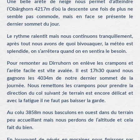
Une belle arête de neige nous permet d’atteindre
l’Obärghorn 4217m d’où la descente une fois de plus ne
semble pas commode, mais en face se présente le
dernier sommet du jour.
Le rythme ralentit mais nous continuons tranquillement,
après tout nous avons de quoi bivouaquer, la météo est
splendide, on s’arrêtera quand on en sentira le besoin.
Pour remonter au Dirruhorn on enlève les crampons et
l’arête facile est vite avalée. Il est 17h30 quand nous
gagnons les 4034m de notre dernier sommet de la
journée. Nous remettons les crampons pour prendre la
direction du col suivant ;le terrain est encore délicat et
avec la fatigue il ne faut pas baisser la garde.
Au colu 3858m nous basculons en ouest dans du terrain
peu accueillant mais nous perdons de l’altitude et cela
fait du bien.
En louvoyant de névés en moraines nous finissons par