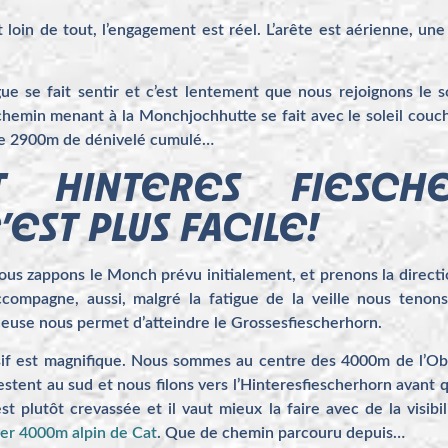
 loin de tout, l’engagement est réel. L’arête est aérienne, u
tigue se fait sentir et c’est lentement que nous rejoignons l
chemin menant à la Monchjochhutte se fait avec le soleil couch
s de 2900m de dénivelé cumulé…
T HINTERES FIESCHE
EST PLUS FACILE!
nous zappons le Monch prévu initialement, et prenons la directi
compagne, aussi, malgré la fatigue de la veille nous tenons 
heuse nous permet d’atteindre le Grossesfiescherhorn.
f est magnifique. Nous sommes au centre des 4000m de l’Oberl
stent au sud et nous filons vers l’Hinteresfiescherhorn avant q
st plutôt crevassée et il vaut mieux la faire avec de la visib
mier 4000m alpin de Cat
. Que de chemin parcouru depuis…