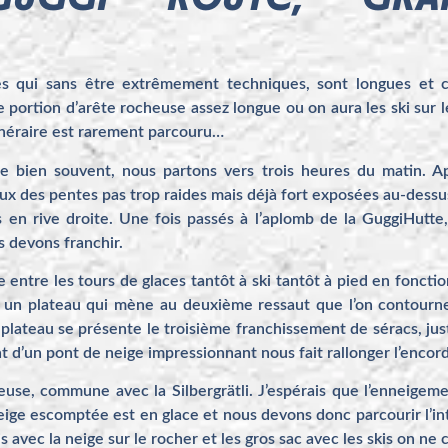
es qui sans être extrêmement techniques, sont longues et co
portion d’arête rocheuse assez longue ou on aura les ski sur l
’itinéraire est rarement parcouru…
e bien souvent, nous partons vers trois heures du matin. A
 des pentes pas trop raides mais déjà fort exposées au-dessus 
en rive droite. Une fois passés à l’aplomb de la GuggiHutte
 devons franchir.
entre les tours de glaces tantôt à ski tantôt à pied en fonctio
it un plateau qui mène au deuxième ressaut que l’on contourn
plateau se présente le troisième franchissement de séracs, juste
nt d’un pont de neige impressionnant nous fait rallonger l’enco
euse, commune avec la Silbergrätli. J’espérais que l’enneigem
neige escomptée est en glace et nous devons donc parcourir l’in
is avec la neige sur le rocher et les gros sac avec les skis on ne 