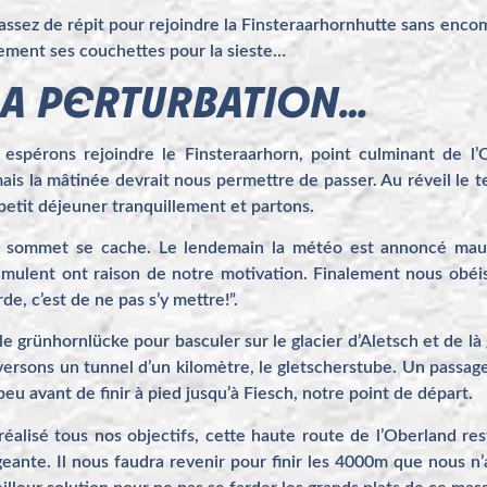
assez de répit pour rejoindre la Finsteraarhornhutte sans enco
nement ses couchettes pour la sieste…
 LA PERTURBATION…
espérons rejoindre le Finsteraarhorn, point culminant de l’O
ais la mâtinée devrait nous permettre de passer. Au réveil le t
petit déjeuner tranquillement et partons.
le sommet se cache. Le lendemain la météo est annoncé mauv
umulent ont raison de notre motivation. Finalement nous obéiss
e, c’est de ne pas s’y mettre!”.
e grünhornlücke pour basculer sur le glacier d’Aletsch et de là
raversons un tunnel d’un kilomètre, le gletscherstube. Un passa
eu avant de finir à pied jusqu’à Fiesch, notre point de départ.
éalisé tous nos objectifs, cette haute route de l’Oberland res
ante. Il nous faudra revenir pour finir les 4000m que nous n’