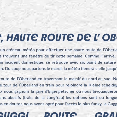
E, HAUTE ROUTE DE L’ O
 un créneau météo pour effectuer une haute route de l’Oberla
s trouvons une fenêtre de tir cette semaine. Comme il arrive, 
’un incident domestique, se retrouve avec six point de sutur
ien. Du coup nous partons le mardi, la météo tiendra t-elle jusq
 route de l’Oberland en traversant le massif du nord au sud. N
s le tour de l’Oberland en train pour rejoindre la Kleine scheid
aux nous gagnons la gare d’Eigergletscher où nous bivouaquero
ns abusifs (train de la Jungfrau) les options sont ou longu
n douter, nous avons opté pour l’accès le plus funky, la Guggi
GUGGI ROUTE, GRAN