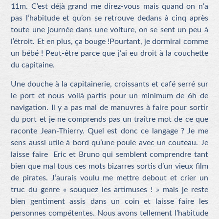
11m. C’est déjà grand me direz-vous mais quand on n’a
pas l’habitude et qu’on se retrouve dedans à cinq après
toute une journée dans une voiture, on se sent un peu à
l’étroit. Et en plus, ça bouge !Pourtant, je dormirai comme
un bébé ! Peut-être parce que j’ai eu droit à la couchette
du capitaine.
Une douche à la capitainerie, croissants et café serré sur
le port et nous voilà partis pou
r un minimum de 6h de
navigation. Il y a pas mal de manuvres à faire pour sortir
du port et je ne comprends pas un traître mot de ce que
raconte Jean-Thierry. Quel est donc ce langage ? Je me
sens aussi utile à bord qu’une poule avec un couteau. Je
laisse faire Eric et Bruno qui semblent comprendre tant
bien que mal tous ces mots bizarres sortis d’un vieux film
de pirates. J’aurais voulu me mettre debout et crier un
truc du genre « souquez les artimuses ! » mais je reste
bien gentiment assis dans un coin et laisse faire les
personnes compétentes. Nous avons tellement l’habitude