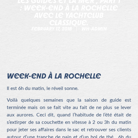
LES GUIDES ET LA MER , PART 1
: WEEK-END À LA ROCHELLE
AVEC LE YACHTCLUB
CLASSIQUE.
FEBRUARY 17, 2018
WH-ADMIN
WEEK-END À LA ROCHELLE
Il est 6h du matin, le réveil sonne.
Voilà quelques semaines que la saison de guide est
terminée mais on se fait vite au fait de ne plus se lever
aux aurores. Ceci dit, quand l’habitude de l’été était de
s’extirper de sa couchette en vitesse à 2 ou 3h du matin
pour jeter ses affaires dans le sac et retrouver ses clients
autour d’une tranche de pain et d’un bol de thé , 6h du