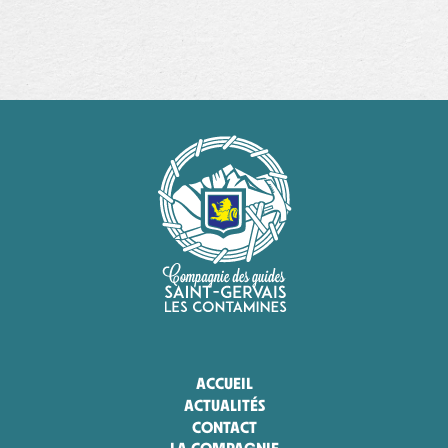
ACCUEIL
ACTUALITÉS
CONTACT