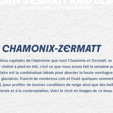
NIX-ZERMATT RAID GLA
JUILLET 20, 2017
STEPHANE VRINAT
 CHAMONIX-ZERMATT
les deux capitales de l’alpinisme que sont Chamonix et Zermatt, 
réalisé à pied en été, c’est ce que nous avons fait la semaine 
aciaire est la combinaison idéale pour aborder la haute montagn
laciaires, franchi de nombreux cols et foulé quelques sommets.
, pour profiter de bonnes conditions de neige ainsi que des bell
ente et à la contemplation. Voici le récit en images de ce bea