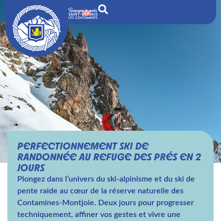
PERFECTIONNEMENT SKI DE
RANDONNÉE AU REFUGE DES PRÉS EN 2
JOURS
Plongez dans l’univers du ski-alpinisme et du ski de
pente raide au cœur de la réserve naturelle des
Contamines-Montjoie. Deux jours pour progresser
techniquement, affiner vos gestes et vivre une