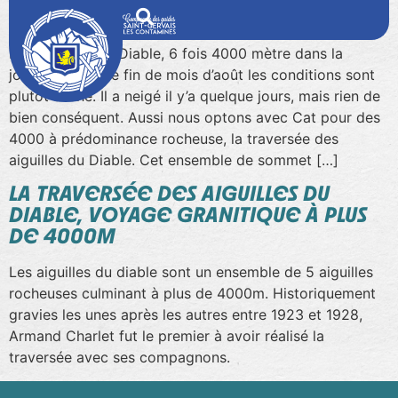
TRAVERSÉE DES AIGUILLES DU DIABLE
Les Aiguilles du Diable, 6 fois 4000 mètre dans la
journée En cette fin de mois d’août les conditions sont
plutôt sèche. Il a neigé il y’a quelque jours, mais rien de
bien conséquent. Aussi nous optons avec Cat pour des
4000 à prédominance rocheuse, la traversée des
aiguilles du Diable. Cet ensemble de sommet […]
LA TRAVERSÉE DES AIGUILLES DU
DIABLE, VOYAGE GRANITIQUE À PLUS
DE 4000M
Les aiguilles du diable sont un ensemble de 5 aiguilles
rocheuses culminant à plus de 4000m. Historiquement
gravies les unes après les autres entre 1923 et 1928,
Armand Charlet fut le premier à avoir réalisé la
traversée avec ses compagnons.