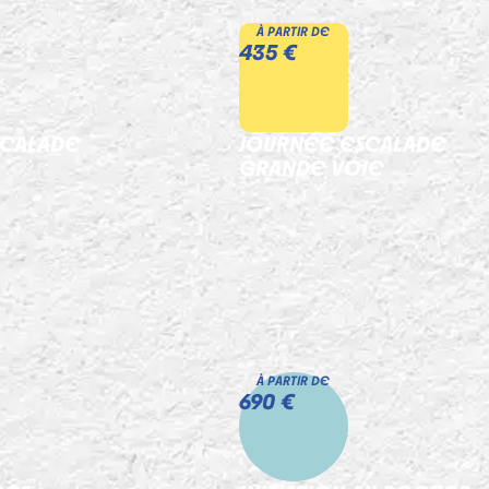
À PARTIR DE
435 €
SCALADE
JOURNÉE ESCALADE
GRANDE VOIE
À PARTIR DE
690 €