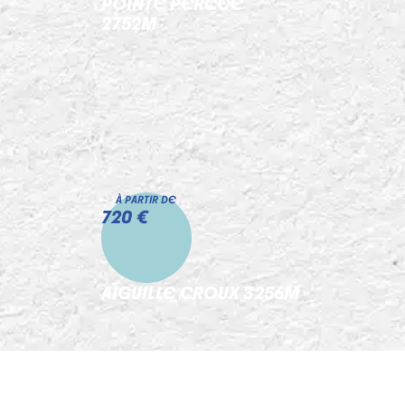
POINTE PERCÉE
2752M
À PARTIR DE
720 €
AIGUILLE CROUX 3256M