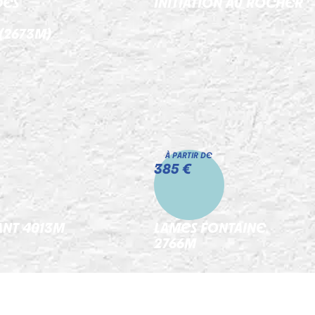
DES
INITIATION AU ROCHER
(2673M)
À PARTIR DE
385 €
ANT 4013M
LAMES FONTAINE
2766M