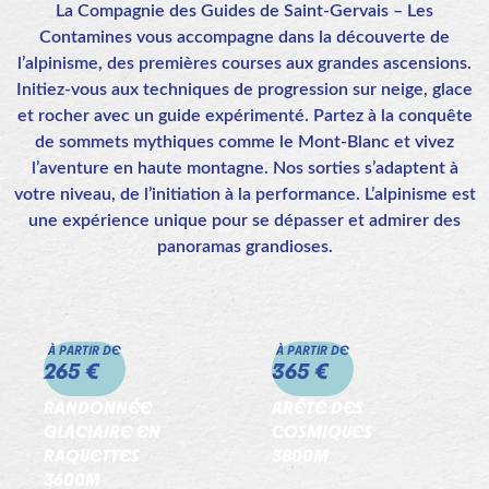
La Compagnie des Guides de Saint-Gervais – Les
Contamines vous accompagne dans la découverte de
l’alpinisme, des premières courses aux grandes ascensions.
Initiez-vous aux techniques de progression sur neige, glace
et rocher avec un guide expérimenté. Partez à la conquête
de sommets mythiques comme le Mont-Blanc et vivez
l’aventure en haute montagne. Nos sorties s’adaptent à
votre niveau, de l’initiation à la performance. L’alpinisme est
une expérience unique pour se dépasser et admirer des
panoramas grandioses.
À PARTIR DE
À PARTIR DE
265 €
365 €
RANDONNÉE
ARÊTE DES
GLACIAIRE EN
COSMIQUES
RAQUETTES
3800M
3600M