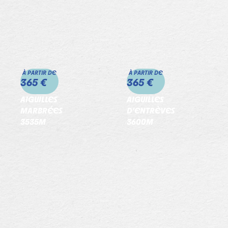
À PARTIR DE
À PARTIR DE
365 €
365 €
AIGUILLES
AIGUILLES
MARBRÉES
D’ENTRÈVES
3535M
3600M